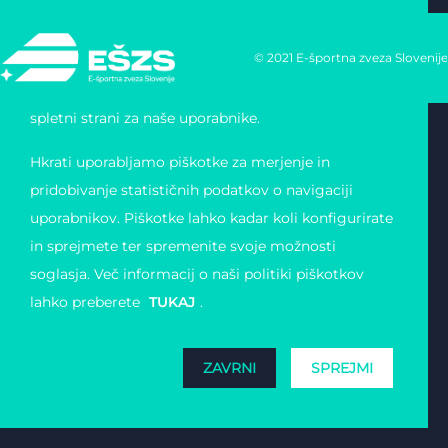
Uporabljamo lastne piškotke in tudi piškotke tretjih
© 2021 E-športna zveza Slovenije
oseb, za posamezne in ponavljajoče se seje, da bi
omogočili enostavno in varno navigacijo po naši
spletni strani za naše uporabnike.
Hkrati uporabljamo piškotke za merjenje in
pridobivanje statističnih podatkov o navigaciji
uporabnikov. Piškotke lahko kadar koli konfigurirate
in sprejmete ter spremenite svoje možnosti
soglasja. Več informacij o naši politiki piškotkov
lahko preberete
TUKAJ
.
ZAVRNI
SPREJMI