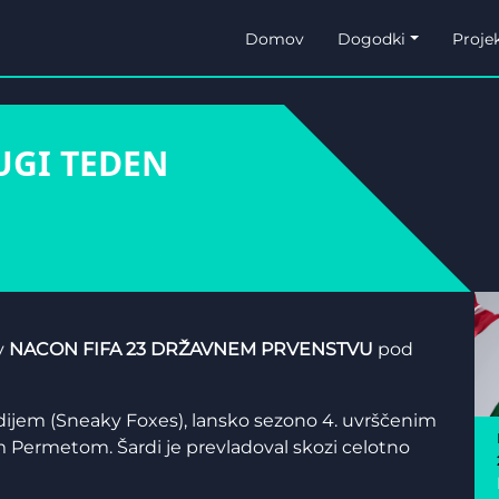
Domov
Dogodki
Projek
RUGI TEDEN
 v
NACON FIFA 23 DRŽAVNEM PRVENSTVU
pod
ijem (Sneaky Foxes), lansko sezono 4. uvrščenim
m Permetom. Šardi je prevladoval skozi celotno