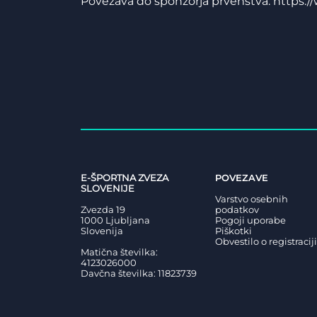
Povezava do sponzorja prvenstva: https:/
E-ŠPORTNA ZVEZA
POVEZAVE
SLOVENIJE
Varstvo osebnih
Zvezda 19
podatkov
1000 Ljubljana
Pogoji uporabe
Slovenija
Piškotki
Obvestilo o registraciji
Matična številka:
4123026000
Davčna številka: 11823739