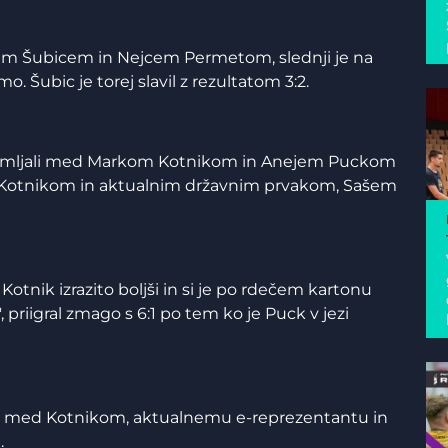
cem Šubicem in Nejcem Permetom, slednji je na
o. Šubic je torej slavil z rezultatom 3:2.
premljali med Markom Kotnikom in Anejem Puckom
 Kotnikom in aktualnim državnim prvakom, Sašem
tnik izrazito boljši in si je po rdečem kartonu
 priigral zmago s 6:1 po tem ko je Puck v jezi
va med Kotnikom, aktualnemu e-reprezentantu in
.