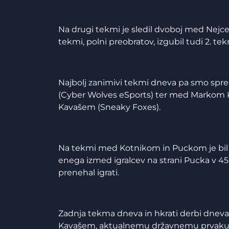
Na drugi tekmi je sledil dvoboj med Nej
tekmi, polni preobratov, izgubil tudi 2. tekm
Najbolj zanimivi tekmi dneva pa smo s
(Cyber Wolves eSports) ter med Markom
Kavašem (Sneaky Foxes).
Na tekmi med Kotnikom in Puckom je bil Ko
enega izmed igralcev na strani Pucka v 45',
prenehal igrati.
Zadnja tekma dneva in hkrati derbi dne
Kavašem, aktualnemu državnemu prvaku