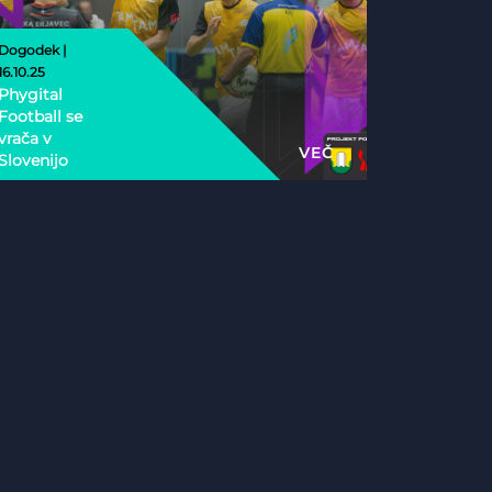
Dogodek |
16.10.25
Phygital
Football se
vrača v
VEČ
Slovenijo