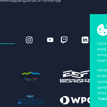
/www.bigbang.si/nacon-slovenija/
Upora
oseb,
omogo
stran
Hkrat
prido
upora
sprej
infor
TUKA