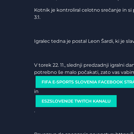
Kotnik je kontroliral celotno srečanje in si p
3:1.
Igralec tedna je postal Leon Šardi, ki je sl
V torek 22. 11., slednji predzadnji igralni d
potrebno še malo počakati, zato vas vabi
FIFA E-SPORTS SLOVENIA FACEBOOK STR
in
ESZSLOVENIJE TWITCH KANALU
.