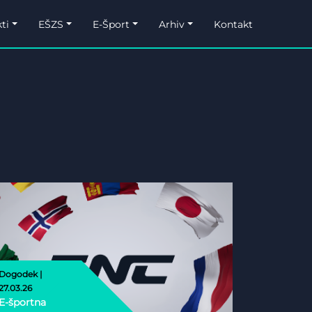
ti
EŠZS
E-Šport
Arhiv
Kontakt
Dogodek |
27.03.26
E-športna