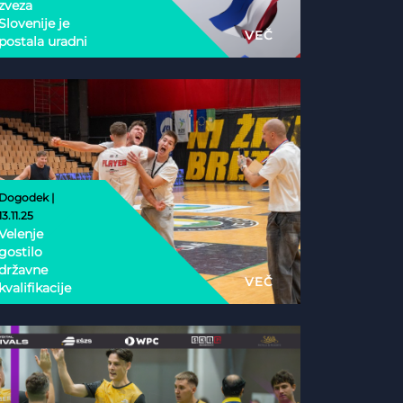
zveza
Slovenije je
VEČ
postala uradni
nacionalni
partner
Esports
Nations Cup
2026
Dogodek |
13.11.25
Velenje
gostilo
državne
VEČ
kvalifikacije
Phygital