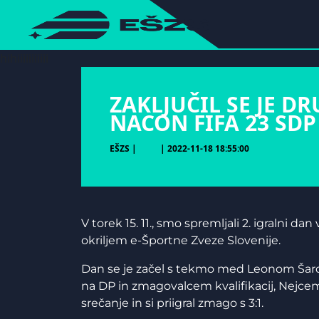
hihiiiiiiiiiii
ZAKLJUČIL SE JE D
NACON FIFA 23 SDP
EŠZS |
| 2022-11-18 18:55:00
V torek 15. 11., smo spremljali 2. igralni dan
okriljem e-Športne Zveze Slovenije.
Dan se je začel s tekmo med Leonom Šard
na DP in zmagovalcem kvalifikacij, Nejce
srečanje in si priigral zmago s 3:1.