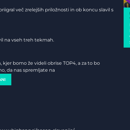
riigral več zrelejših priložnosti in ob koncu slavil s
avil na vseh treh tekmah.
an, kjer bomo že videli obrise TOP4, a za to bo
mo, da nas spremljate na
ANI