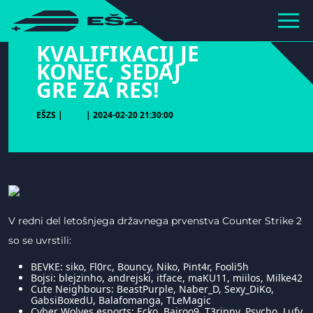
hihiiiiiiiiiii
KVALIFIKACIJ JE
KONEC, SEDAJ
GRE ZA RES!
EŠZS |
| 2024-02-20 21:30:00
V redni del letošnjega državnega prvenstva Counter Strike 2
so se uvrstili:
BEVKE: siko, Fl0rc, Bouncy, Niko, Pint4r, Fooli5h
Bojsi: blejzinho, andrejski, itface, maKU11, miilos, Milke42
Cute Neighbours: BeastPurple, Naber_D, Sexy_DiKo,
GabsiBoxedU, Balafomanga, TLeMagic
Cyber Wolves esports: Ecko, Bajroo9, T3rippy, Psycho, Lufy,