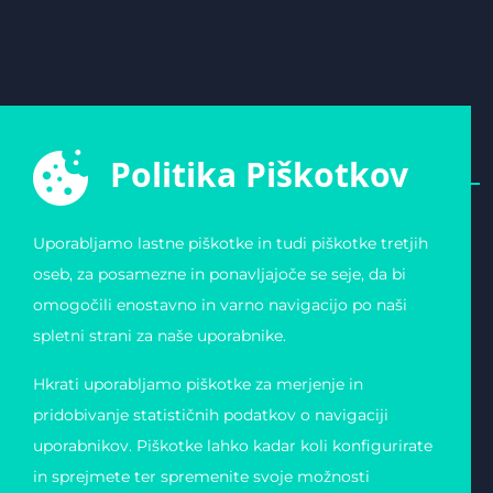
Politika Piškotkov
Uporabljamo lastne piškotke in tudi piškotke tretjih
E-ŠPORTNA ZVEZA
POVEZAVE
oseb, za posamezne in ponavljajoče se seje, da bi
SLOVENIJE
Varstvo osebnih
omogočili enostavno in varno navigacijo po naši
Zvezda 19
podatkov
1000 Ljubljana
Pogoji uporabe
spletni strani za naše uporabnike.
Slovenija
Piškotki
Obvestilo o registraciji
Matična številka:
Hkrati uporabljamo piškotke za merjenje in
4123026000
Davčna številka: 11823739
pridobivanje statističnih podatkov o navigaciji
uporabnikov. Piškotke lahko kadar koli konfigurirate
in sprejmete ter spremenite svoje možnosti