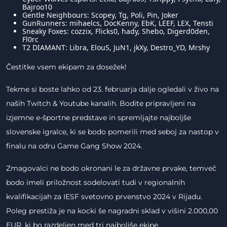
Bajroo10
Gentle Neighbours: Scopey, Tg, Poli, Pin, Joker
GunRunners: mihaelcs, DocKenny, EbK, LEEF, LEX, Tensti
Sneaky Foxes: cozzix, Flicks0, hady, Shebo, Digerd0den,
Fl0rc
T2 DIAMANT: Libra, ElouS, JuN1, jkXy, Destro_YD, Mrshy
Čestitke vsem ekipam za dosežek!
Tekme si boste lahko od 23. februarja dalje ogledali v živo na
naših Twitch & Youtube kanalih. Bodite pripravljeni na
izjemne e-športne predstave in spremljajte najboljše
slovenske igralce, ki se bodo pomerili med seboj za nastop v
finalu na odru Game Gang Show 2024.
Zmagovalci ne bodo okronani le za državne prvake, temveč
bodo imeli priložnost sodelovati tudi v regionalnih
kvalifikacijah za IESF svetovno prvenstvo 2024 v Rijadu.
Poleg prestiža je na kocki še nagradni sklad v višini 2.000,00
EUR, ki bo razdeljen med tri najboljše ekipe.