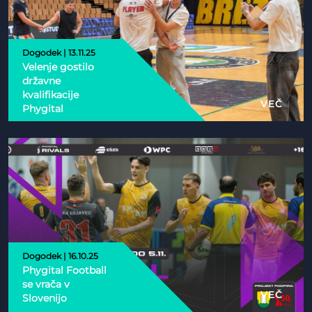
Dogodek | 13.11.25
Velenje gostilo
državne
kvalifikacije
VEČ
Phygital
Dogodek | 16.10.25
Phygital Football
se vrača v
VEČ
Slovenijo