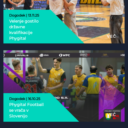
Dogodek | 13.11.25
Velenje gostilo
državne
kvalifikacije
VEČ
Phygital
Dogodek | 16.10.25
Phygital Football
se vrača v
VEČ
Slovenijo