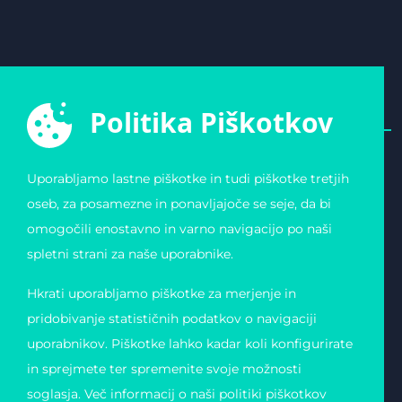
Politika Piškotkov
Uporabljamo lastne piškotke in tudi piškotke tretjih
E-ŠPORTNA ZVEZA
POVEZAVE
oseb, za posamezne in ponavljajoče se seje, da bi
SLOVENIJE
Varstvo osebnih
omogočili enostavno in varno navigacijo po naši
Zvezda 19
podatkov
1000 Ljubljana
Pogoji uporabe
spletni strani za naše uporabnike.
Slovenija
Piškotki
Obvestilo o registraciji
Matična številka:
Hkrati uporabljamo piškotke za merjenje in
4123026000
Davčna številka: 11823739
pridobivanje statističnih podatkov o navigaciji
uporabnikov. Piškotke lahko kadar koli konfigurirate
in sprejmete ter spremenite svoje možnosti
soglasja. Več informacij o naši politiki piškotkov