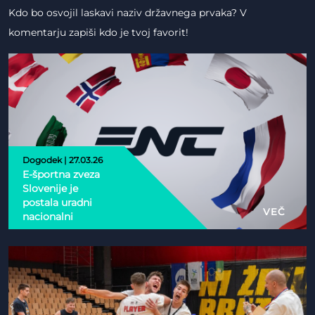
Kdo bo osvojil laskavi naziv državnega prvaka? V
komentarju zapiši kdo je tvoj favorit!
Dogodek | 27.03.26
E-športna zveza
Slovenije je
postala uradni
VEČ
nacionalni
partner Esports
Nations Cup 2026