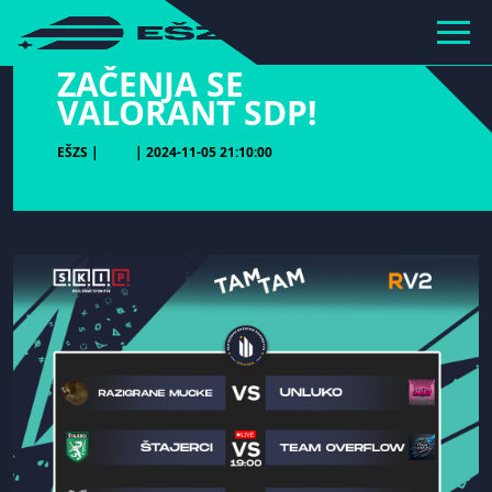
hihiiiiiiiiiii
ZAČENJA SE
VALORANT SDP!
EŠZS |
| 2024-11-05 21:10:00