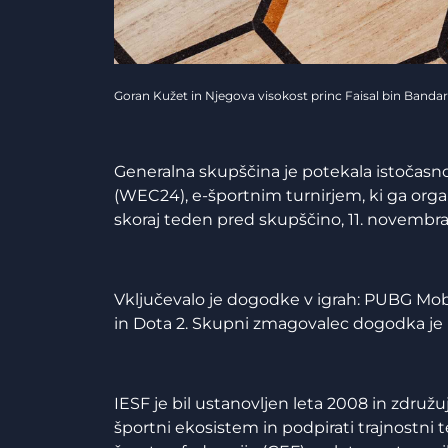
Goran Kužet in Njegova visokost princ Faisal bin Banda
Generalna skupščina je potekala istočasn
(WEC24), e-športnim turnirjem, ki ga organ
skoraj teden pred skupščino, 11. novembra 
Vključevalo je dogodke v igrah: PUBG Mob
in Dota 2. Skupni zmagovalec dogodka je b
IESF je bil ustanovljen leta 2008 in združuj
športni ekosistem in podpirati trajnostni 