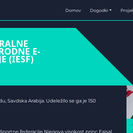
Domov
Dogodki
Projek
ERALNE
RODNE E-
 (IESF)
u, Savdska Arabija. Udeležilo se ga je 150
portne federacije Njegova visokost princ Faisal