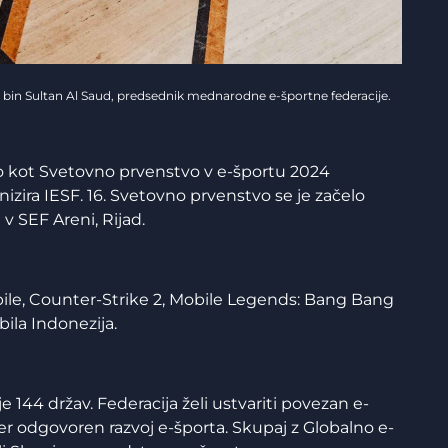
r bin Sultan Al Saud, predsednik mednarodne e-športne federacije.
o kot Svetovno prvenstvo v e-športu 2024
izira IESF. 16. Svetovno prvenstvo se je začelo
v SEF Areni, Rijad.
ile, Counter-Strike 2, Mobile Legends: Bang Bang
ila Indonezija.
e 144 držav. Federacija želi ustvariti povezan e-
ter odgovoren razvoj e-športa. Skupaj z Globalno e-