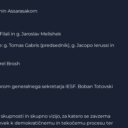
min Assarasakorn
ilali in g. Jaroslav Melishek
je: g. Tomas Gabris (predsednik), g. Jacopo Ierussi in
rel Brosh
vorom generalnega sekretarja IESF. Boban Totovski
skupnosti in skupno vizijo, za katero se zavzema
spevek k demokratičnemu in tekočemu procesu ter