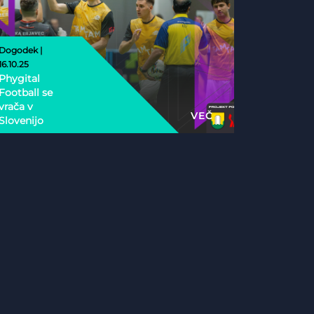
Dogodek |
16.10.25
Phygital
Football se
vrača v
VEČ
Slovenijo