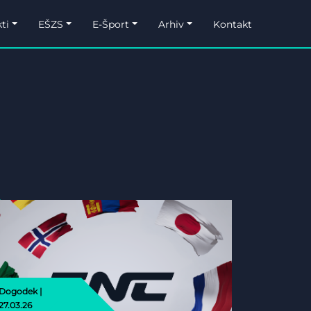
ti
EŠZS
E-Šport
Arhiv
Kontakt
Dogodek |
27.03.26