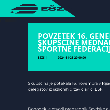
hihiiiiiiiiiii
POVZETEK 16. GEN
SKUPŠČINE MEDNA
ŠPORTNE FEDERACIJE
EŠZS |
| 2024-11-23 20:00:00
Skupščina je potekala 16. novembra v Rijad
delegatov iz različnih držav članic IESF.
Dogodek je otvoril predsednik Savdske e-š