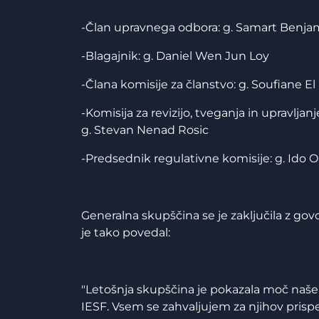
-Član upravnega odbora: g. Samart Benja
-Blagajnik: g. Daniel Wen Jun Loy
-Člana komisije za članstvo: g. Soufiane El F
-Komisija za revizijo, tveganja in upravljan
g. Stevan Nenad Rosic
-Predsednik regulativne komisije: g. Ido O
Generalna skupščina se je zaključila z go
je tako povedal:
"Letošnja skupščina je pokazala moč naše 
IESF. Vsem se zahvaljujem za njihov pri