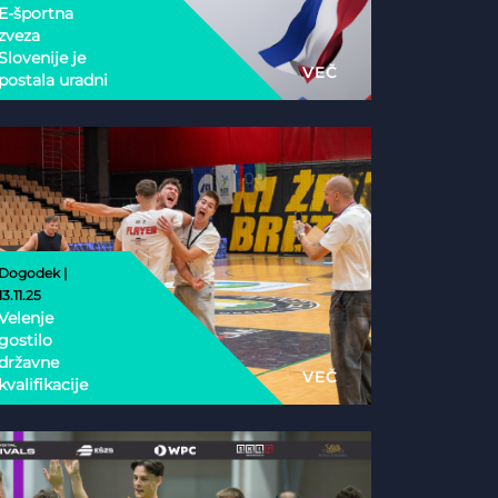
E-športna
zveza
Slovenije je
VEČ
postala uradni
nacionalni
partner
Esports
Nations Cup
2026
Dogodek |
13.11.25
Velenje
gostilo
državne
VEČ
kvalifikacije
Phygital