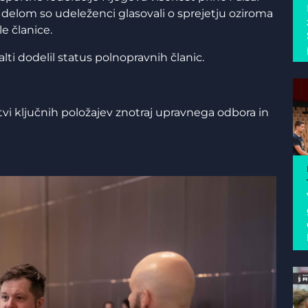
delom so udeleženci glasovali o sprejetju oziroma
ale članice.
Malti dodelil status polnopravnih članic.
tvi ključnih položajev znotraj upravnega odbora in