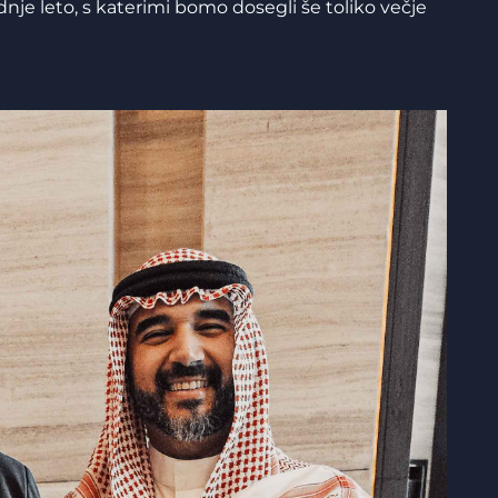
dnje leto, s katerimi bomo dosegli še toliko večje