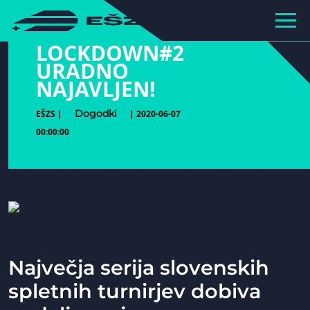
hihiiiiiiiiiii
LOCKDOWN#2
URADNO
NAJAVLJEN!
Dogodki
EŠZS |
| 2020-06-07
00:00:00
Največja serija slovenskih
spletnih turnirjev dobiva