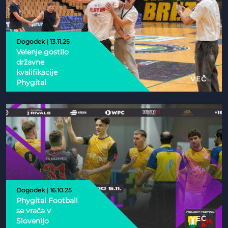
Dogodek | 13.11.25
Velenje gostilo
državne
kvalifikacije
VEČ
Phygital
Dogodek | 16.10.25
Phygital Football
se vrača v
VEČ
Slovenijo