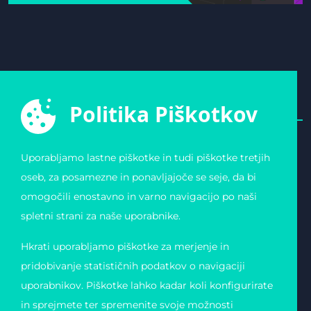
Politika Piškotkov
Uporabljamo lastne piškotke in tudi piškotke tretjih
E-ŠPORTNA ZVEZA
POVEZAVE
oseb, za posamezne in ponavljajoče se seje, da bi
SLOVENIJE
Varstvo osebnih
omogočili enostavno in varno navigacijo po naši
Zvezda 19
podatkov
1000 Ljubljana
Pogoji uporabe
spletni strani za naše uporabnike.
Slovenija
Piškotki
Obvestilo o registraciji
Matična številka:
Hkrati uporabljamo piškotke za merjenje in
4123026000
Davčna številka: 11823739
pridobivanje statističnih podatkov o navigaciji
uporabnikov. Piškotke lahko kadar koli konfigurirate
in sprejmete ter spremenite svoje možnosti