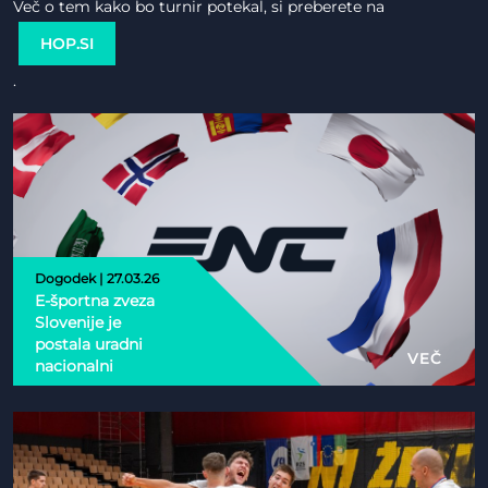
Več o tem kako bo turnir potekal, si preberete na
HOP.SI
.
Dogodek | 27.03.26
E-športna zveza
Slovenije je
postala uradni
VEČ
nacionalni
partner Esports
Nations Cup 2026