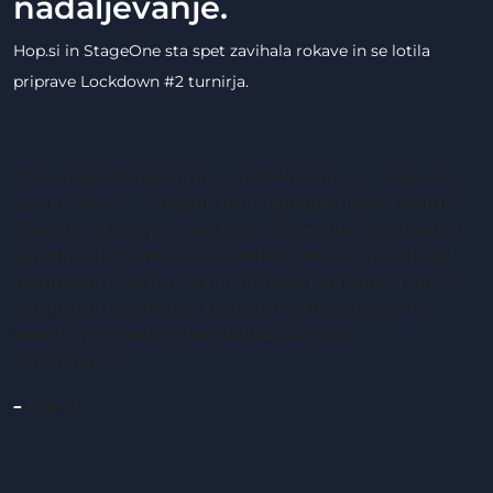
nadaljevanje.
Hop.si in StageOne sta spet zavihala rokave in se lotila
priprave Lockdown #2 turnirja.
"Dva meseca nazaj smo v sodelovanju s
StageOne
organizirali najuspešnejše spletne
gaming barom
ešportne turnirje v zgodovini Slovenije. Obisk je bil
ogromen in konkurenca velika, zato so si najboljši
tekmovalci več kot zaslužili svoje nagrade. A žal so
igralci zanje ostali prikrajšani čisto predolgo in
seveda je bil zato krivec lahko samo en:
koronavirus."
–
hop.si