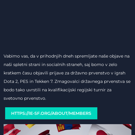
Vabimo vas, da v prihodnjih dneh spremljate naše objave na
naši spletni strani in socialnih straneh, saj bomo v zelo
kratkem času objavili prijave za državno prvenstvo v igrah
Dota 2, PES in Tekken 7. Zmagovalci državnega prvenstva se
bodo tako uvrstili na kvalifikacijski regijski turnir za
svetovno prvenstvo.
HTTPS://IE-SF.ORG/ABOUT/MEMBERS