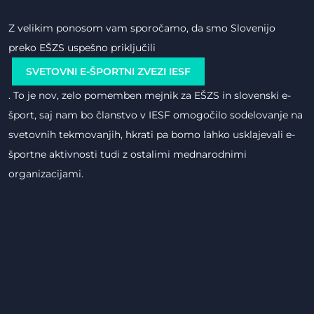
Z velikim ponosom vam sporočamo, da smo Slovenijo
preko EŠZS uspešno priključili
SVETOVNI E-ŠPORTNI ZVEZI IESF
. To je nov, zelo pomemben mejnik za EŠZS in slovenski e-
šport, saj nam bo članstvo v IESF omogočilo sodelovanje na
svetovnih tekmovanjih, hkrati pa bomo lahko usklajevali e-
športne aktivnosti tudi z ostalimi mednarodnimi
organizacijami.