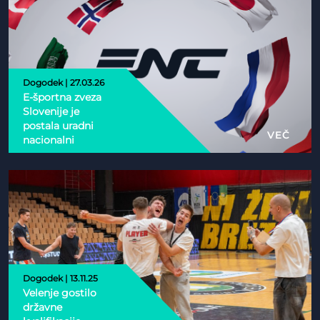
Dogodek | 27.03.26
E-športna zveza
Slovenije je
postala uradni
VEČ
nacionalni
partner Esports
Nations Cup 2026
Dogodek | 13.11.25
Velenje gostilo
državne