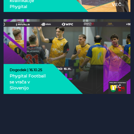
kvalifikacije
VEČ
Phygital
Dogodek | 16.10.25
Phygital Football
se vrača v
VEČ
Slovenijo