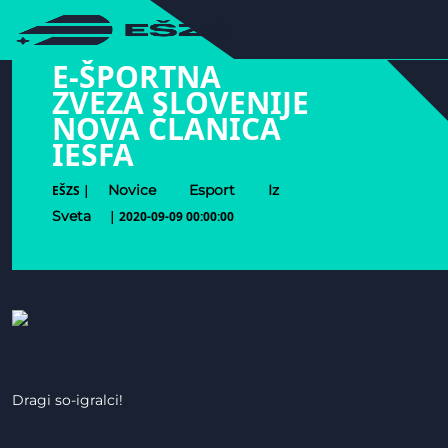
hihiiiiiiiiiii
E-ŠPORTNA
ZVEZA SLOVENIJE
NOVA ČLANICA
IESFA
Novice
Esport
Iz
EŠZS |
Sveta
| 2020-09-09 00:00:00
Dragi so-igralci!