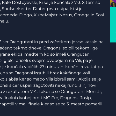
Kafe Dostoyevski, ki se je končala z 7-3. S tem so
, Soulseeker ter Drater prva ekipa, ki si je
i Scorneda: Dingo, KubeMajstr, Nezus, Omega in Sosi
nalu.
E ter Orangutani in pred začetkom je vse kazalo na
načeno tekmo dneva. Dragonsi so bili tekom lige
igrana ekipa, medtem ko so imeli Orangutani
 igralci pričeli s svojim dvobojem na Vili, pa je
e je končala v pičlih 27 minutah, končni rezultat pa
, da so Dragonsi izgubili brez kakršnega koli
iko slabša ker so mapo Vila izbrali sami. Akcija se je
nsi sicer uspeli zagotoviti nekaj rund, a njihovi
la z rezultatom 7-4. Tako so se Orangutani: Monstr,
 finalni dvoboj proti MC Pro, Dragonsi: Josip,
napotili v mali finale kjer so se za 3. mesto pomerili