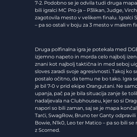
7-2. Podobno se je odvila tudi druga mapa, 
bili igralci MC Pro-ja – P3likan, Judge, Virch
zagotovila mesto v velikem finalu. Igralc
– pa so ostali v boju za 3 mesto v malem fi
Druga polfinalna igra je potekala med DG
izjemno napeto in morda celo najbolj ize
znani kot najbolj taktična in med seboj u
sloves zaradi svoje agresivnosti. Takoj ko so
postalo očitno, da temu ne bo tako. Igra s
je bil 7-0 v prid ekipe Orangutani. Ne samo
upanja, pač pa je bila situacija zanje še tol
nadaljevala na Clubhouseu, kjer so si Drago
napori so bili zaman, saj se je mapa konča
Tarći, SwagRow, Bruno ter Ganty odpravili v
Bowie, N1k0, Leo ter Matico – pa so bili se 
z Scorned.