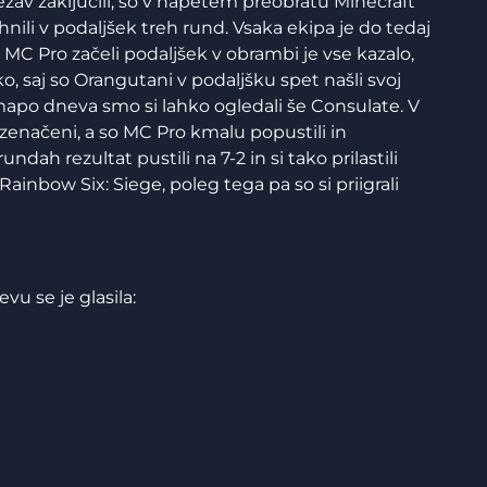
av zaključili, so v napetem preobratu Minecraft
ahnili v podaljšek treh rund. Vsaka ekipa je do tedaj
MC Pro začeli podaljšek v obrambi je vse kazalo,
o, saj so Orangutani v podaljšku spet našli svoj
 mapo dneva smo si lahko ogledali še Consulate. V
 izenačeni, a so MC Pro kmalu popustili in
dah rezultat pustili na 7-2 in si tako prilastili
ainbow Six: Siege, poleg tega pa so si priigrali
u se je glasila: