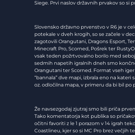
Siege. Prvi naslov državnih prvakov so si pr
Slovensko državno prvenstvo v R6 je v celot
potekale v dveh krogih, so se začele v de
zagotovili Orangutani, Dragons Esport, T
Minecraft Pro, Scorned, Pošrek ter RustyOu
vsak teden požrtvovalno borilo med seboj in
sedmih napetih igralnih dneh smo končno d
Orangutani ter Scorned. Format vseh iger v
“bannala” dve mapi, izbrala eno na kateri so s
oz. odločilna mapa, v primeru da bi bil po
Že navsezgodaj zjutraj smo bili priča prv
Tako komentatorja kot publika so pričakoval
očitni favoriti z le 1 porazom v 14 igrah t
Coastlineu, kjer so si MC Pro brez večjih t