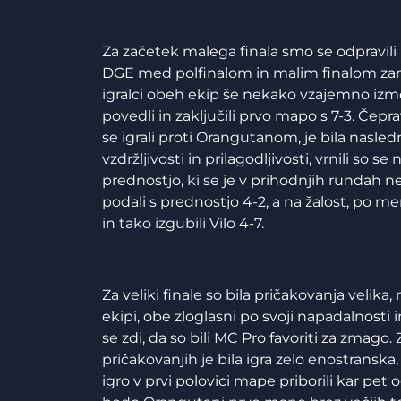
Za začetek malega finala smo se odpravili 
DGE med polfinalom in malim finalom zame
igralci obeh ekip še nekako vzajemno izme
povedli in zaključili prvo mapo s 7-3. Čepra
se igrali proti Orangutanom, je bila nasle
vzdržljivosti in prilagodljivosti, vrnili so s
prednostjo, ki se je v prihodnjih rundah ne
podali s prednostjo 4-2, a na žalost, po m
in tako izgubili Vilo 4-7.
Za veliki finale so bila pričakovanja velika,
ekipi, obe zloglasni po svoji napadalnosti
se zdi, da so bili MC Pro favoriti za zmago
pričakovanjih je bila igra zelo enostranska,
igro v prvi polovici mape priborili kar pet 