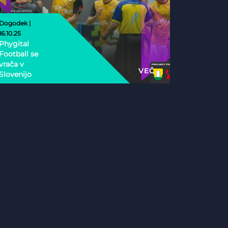
Dogodek |
16.10.25
Phygital
Football se
vrača v
VEČ
Slovenijo