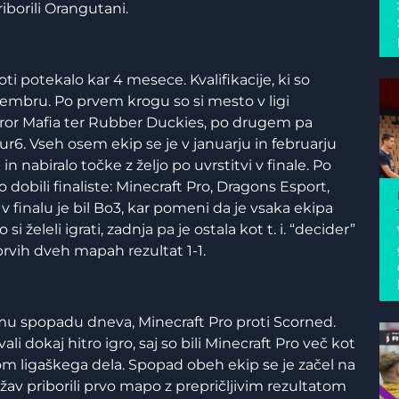
iborili Orangutani.
i potekalo kar 4 mesece. Kvalifikacije, ki so
cembru. Po prvem krogu so si mesto v ligi
error Mafia ter Rubber Duckies, po drugem pa
r6. Vseh osem ekip se je v januarju in februarju
 nabiralo točke z željo po uvrstitvi v finale. Po
obili finaliste: Minecraft Pro, Dragons Esport,
 finalu je bil Bo3, kar pomeni da je vsaka ekipa
i želeli igrati, zadnja pa je ostala kot t. i. “decider”
 prvih dveh mapah rezultat 1-1.
emu spopadu dneva, Minecraft Pro proti Scorned.
i dokaj hitro igro, saj so bili Minecraft Pro več kot
ekom ligaškega dela. Spopad obeh ekip se je začel na
ežav priborili prvo mapo z prepričljivim rezultatom