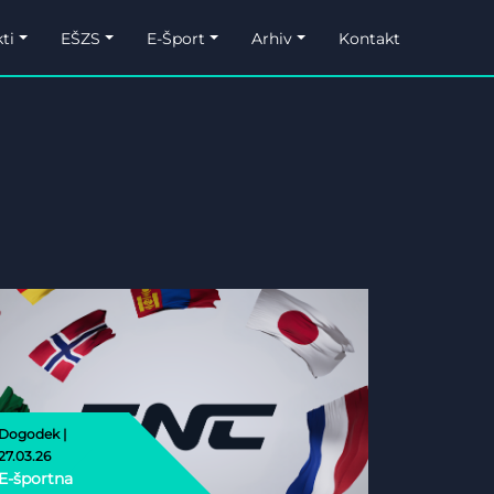
ti
EŠZS
E-Šport
Arhiv
Kontakt
Dogodek |
27.03.26
E-športna