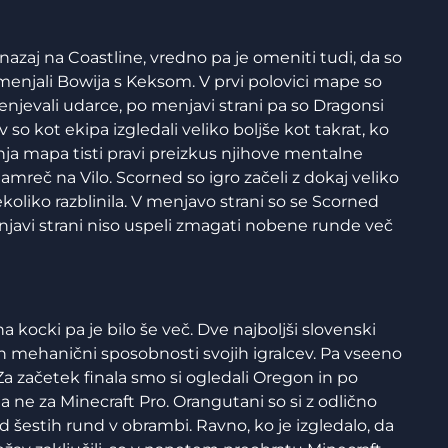
nazaj na Coastline, vredno pa je omeniti tudi, da so
njali Bowija s Keksom. V prvi polovici mape so
njevali udarce, po menjavi strani pa so Dragonsi
v so kot ekipa izgledali veliko boljše kot takrat, ko
dnja mapa tisti pravi preizkus njihove mentalne
e namreč na Vilo. Scorned so igro začeli z dokaj veliko
koliko razblinila. V menjavo strani so se Scorned
enjavi strani niso uspeli zmagati nobene runde več
 na kocki pa je bilo še več. Dve najboljši slovenski
 in mehanični sposobnosti svojih igralcev. Pa vseeno
. Za začetek finala smo si ogledali Oregon in po
 a ne za Minecraft Pro. Orangutani so si z odlično
od šestih rund v obrambi. Ravno, ko je izgledalo, da