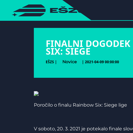
hihiiiiiiiiiii
FINALNI DOGODEK
SIX: SIEGE
Novice
EŠZS |
| 2021-04-09 00:00:00
Poročilo o finalu Rainbow Six: Siege lige
V soboto, 20. 3. 2021 je potekalo finale s