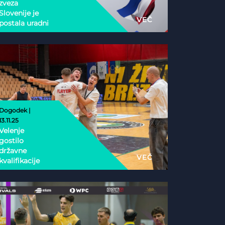
zveza
Slovenije je
VEČ
postala uradni
nacionalni
partner
Esports
Nations Cup
2026
Dogodek |
13.11.25
Velenje
gostilo
državne
VEČ
kvalifikacije
Phygital