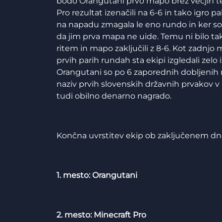
bodo Orangutani prvo mapo brez večjih tež
Pro rezultat izenačili na 6-6 in tako igro p
na napadu zmagala le eno rundo in ker so 
da jim prva mapa ne uide. Temu ni bilo tak
ritem in mapo zaključili z 8-6. Kot zadnjo
prvih parih rundah sta ekipi izgledali zelo
Orangutani so po 6 zaporednih dobljenih run
naziv prvih slovenskih državnih prvakov v R
tudi obilno denarno nagrado.
Končna uvrstitev ekip ob zaključenem dnev
1. mesto: Orangutani
2. mesto: Minecraft Pro