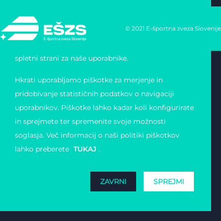
Uporabljamo lastne piškotke in tudi piškotke tretjih
© 2021 E-športna zveza Slovenije
oseb, za posamezne in ponavljajoče se seje, da bi
omogočili enostavno in varno navigacijo po naši
spletni strani za naše uporabnike.
Hkrati uporabljamo piškotke za merjenje in
pridobivanje statističnih podatkov o navigaciji
uporabnikov. Piškotke lahko kadar koli konfigurirate
in sprejmete ter spremenite svoje možnosti
soglasja. Več informacij o naši politiki piškotkov
lahko preberete
TUKAJ
.
ZAVRNI
SPREJMI