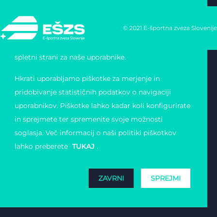
Uporabljamo lastne piškotke in tudi piškotke tretjih
© 2021 E-športna zveza Slovenije
oseb, za posamezne in ponavljajoče se seje, da bi
omogočili enostavno in varno navigacijo po naši
spletni strani za naše uporabnike.
Hkrati uporabljamo piškotke za merjenje in
pridobivanje statističnih podatkov o navigaciji
uporabnikov. Piškotke lahko kadar koli konfigurirate
in sprejmete ter spremenite svoje možnosti
soglasja. Več informacij o naši politiki piškotkov
lahko preberete
TUKAJ
.
ZAVRNI
SPREJMI