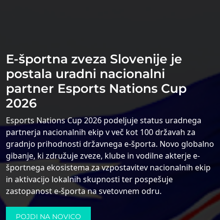
E-športna zveza Slovenije je
Politika Piškotkov
postala uradni nacionalni
partner Esports Nations Cup
2026
Uporabljamo lastne piškotke in tudi piškotke tretjih
oseb, za posamezne in ponavljajoče se seje, da bi
Esports Nations Cup 2026 podeljuje status uradnega
omogočili enostavno in varno navigacijo po naši
partnerja nacionalnih ekip v več kot 100 državah za
gradnjo prihodnosti državnega e-športa. Novo globalno
spletni strani za naše uporabnike.
gibanje, ki združuje zveze, klube in vodilne akterje e-
Hkrati uporabljamo piškotke za merjenje in
športnega ekosistema za vzpostavitev nacionalnih ekip
in aktivacijo lokalnih skupnosti ter pospešuje
pridobivanje statističnih podatkov o navigaciji
zastopanost e-športa na svetovnem odru.
uporabnikov. Piškotke lahko kadar koli konfigurirate
in sprejmete ter spremenite svoje možnosti
POJDI NA NOVICO
soglasja. Več informacij o naši politiki piškotkov