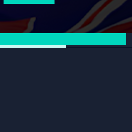
lahko preberete
TUKAJ
.
ZAVRNI
SPREJMI
Rezultati
Prihajajoče tekme
E-športna zveza Slovenije
E-športna zveza Slovenije je krovna neprofitna organizacija