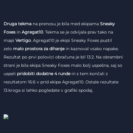
Druga tekma
na prenosu je bila med ekipama
Sneaky
Foxes
in
Agregat10
. Tekma se je odvijala prav tako na
mapi
Vertigo
. Agregat10 je ekipi Sneaky Foxes pustil
zelo
malo prostora za dihanje
in kaznoval vsako napake.
Rezultat po prvi polovici obračuna je bil 13:2. Na obrambni
strani je bila ekipa Sneaky Foxes malo bolj uspešna, saj so
uspeli
pridobiti dodatne 4 runde
in s tem končali z
rezultatom 16:6 v prid ekipe Agregat10. Ostale rezultate
13.kroga si lahko pogledate v grafiki spodaj.