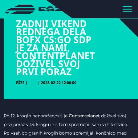
hihiiiiiiiiiii
ZADNJI VIKEND
REDNEGA DELA
BOFX CS:GO SDP
JE ZA NAMI,
CONTENTPLANET
DOŽIVEL SVOJ
PRVI PORAZ
EŠZS |
| 2023-02-22 12:00:00
Po 12. krogih neporaženosti je
Contentplanet
doživel svoj
prvi poraz v 13. krogu in s tem spremenil sam vrh lestvice.
Po vseh odigranih krogih bomo spremljali končnico med