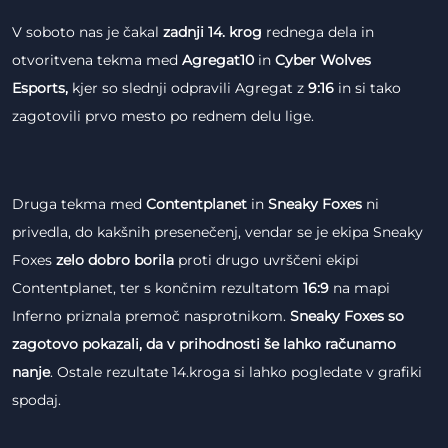
V soboto nas je čakal
zadnji 14. krog
rednega dela in
otvoritvena tekma med
Agregat10
in
Cyber Wolves
Esports,
kjer so slednji odpravili Agregat z
9:16
in si tako
zagotovili prvo mesto po rednem delu lige.
Druga tekma med
Contentplanet
in
Sneaky Foxes
ni
privedla, do kakšnih presenečenj, vendar se je ekipa Sneaky
Foxes
zelo dobro borila
proti drugo uvrščeni ekipi
Contentplanet, ter s končnim rezultatom
16:9
na mapi
Inferno priznala premoč nasprotnikom.
Sneaky Foxes so
zagotovo pokazali, da v prihodnosti še lahko računamo
nanje
. Ostale rezultate 14.kroga si lahko pogledate v grafiki
spodaj.