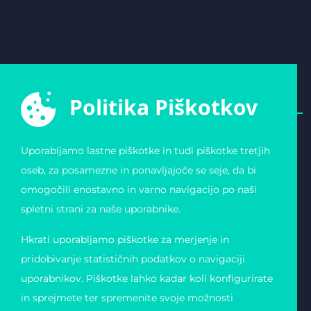
Politika Piškotkov
Uporabljamo lastne piškotke in tudi piškotke tretjih
E-ŠPORTNA ZVEZA
POVEZAVE
oseb, za posamezne in ponavljajoče se seje, da bi
SLOVENIJE
Varstvo osebnih
omogočili enostavno in varno navigacijo po naši
Zvezda 19
podatkov
1000 Ljubljana
Pogoji uporabe
spletni strani za naše uporabnike.
Slovenija
Piškotki
Obvestilo o registraciji
Matična številka:
Hkrati uporabljamo piškotke za merjenje in
4123026000
Davčna številka: 11823739
pridobivanje statističnih podatkov o navigaciji
uporabnikov. Piškotke lahko kadar koli konfigurirate
in sprejmete ter spremenite svoje možnosti