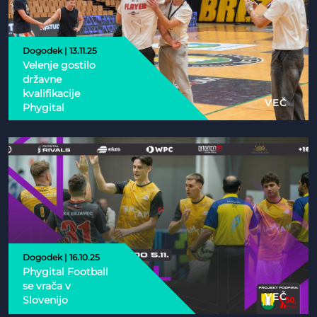
Dogodek | 13.11.25
Velenje gostilo
državne
kvalifikacije
VEČ
Phygital
Dogodek | 16.10.25
Phygital Football
se vrača v
VEČ
Slovenijo