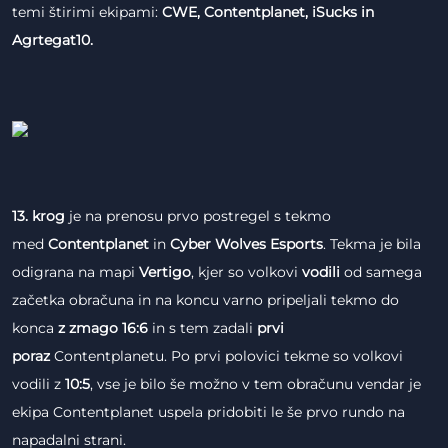
temi štirimi ekipami:
CWE, Contentplanet, iSucks in
Agrtegat10.
13. krog
je na prenosu prvo postregel s tekmo
med
Contentplanet
in
Cyber Wolves Esports
. Tekma je bila
odigrana na mapi
Vertigo
, kjer so volkovi
vodili
od samega
začetka obračuna in na koncu varno pripeljali tekmo do
konca
z zmago 16:6
in s tem zadali
prvi
poraz
Contentplanetu. Po prvi polovici tekme so volkovi
vodili z
10:5
, vse je bilo še možno v tem obračunu vendar je
ekipa Contentplanet uspela pridobiti le še prvo rundo na
napadalni strani.