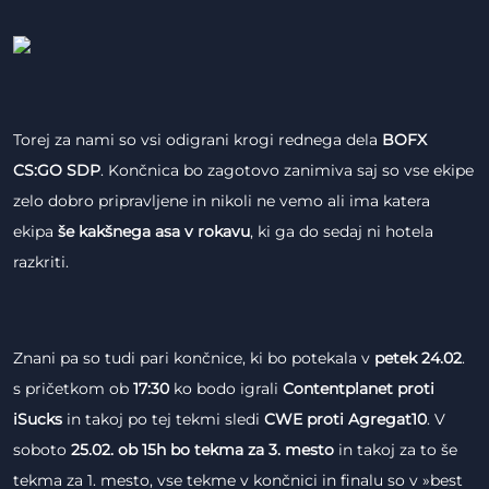
Torej za nami so vsi odigrani krogi rednega dela
BOFX
CS:GO SDP
. Končnica bo zagotovo zanimiva saj so vse ekipe
zelo dobro pripravljene in nikoli ne vemo ali ima katera
ekipa
še kakšnega asa v rokavu
, ki ga do sedaj ni hotela
razkriti.
Znani pa so tudi pari končnice, ki bo potekala v
petek 24.02
.
s pričetkom ob
17:30
ko bodo igrali
Contentplanet proti
iSucks
in takoj po tej tekmi sledi
CWE proti Agregat10
. V
soboto
25.02. ob 15h bo tekma za 3. mesto
in takoj za to še
tekma za 1. mesto, vse tekme v končnici in finalu so v »best