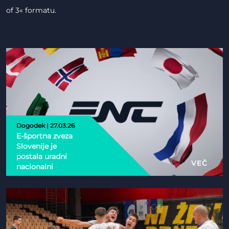
of 3« formatu.
Dogodek | 27.03.26
E-športna zveza
Slovenije je
postala uradni
VEČ
nacionalni
partner Esports
Nations Cup 2026