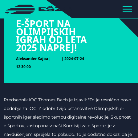
hihiiiiiiiiiii
E-ŠPORT NA
OLIMPIJSKIH
IGRAH OD LETA
2025 NAPREJ!
Aleksander Kajba |
| 2024-07-24
12:30:00
Predsednik IOC Thomas Bach je izjavil: "To je resnično novo
obdobje za IOC. Z odobritvijo ustanovitve Olimpijskih e-
športnih iger sledimo tempu digitalne revolucije. Skupnost
e-športov, zastopana v naši Komisiji za e-športe, je z
navdušenjem sprejela to pobudo. To je dodatno dokaz, da je