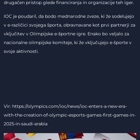
drugačen pristop glede financiranja in organizacije teh iger.
IOC je poudaril, da bodo mednarodne zveze, ki že sodelujejo
v e-različici svojega športa, obravnavane kot prvi partnerji za
vključitev v Olimpijske e-športne igre. Enako bo veljalo za
nacionalne olimpijske komiteje, ki že vključujejo e-športe v
svoje aktivnosti.
Vir: https://olympics.com/ioc/news/ioc-enters-a-new-era-
with-the-creation-of-olympic-esports-games-first-games-in-
2025-in-saudi-arabia