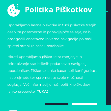
Politika Piškotkov
Uporabljamo lastne piškotke in tudi piškotke tretjih
E-ŠPORTNA ZVEZA
POVEZAVE
oseb, za posamezne in ponavljajoče se seje, da bi
SLOVENIJE
Varstvo osebnih
omogočili enostavno in varno navigacijo po naši
Zvezda 19
podatkov
1000 Ljubljana
Pogoji uporabe
spletni strani za naše uporabnike.
Slovenija
Piškotki
Obvestilo o registraciji
Matična številka:
Hkrati uporabljamo piškotke za merjenje in
4123026000
Davčna številka: 11823739
pridobivanje statističnih podatkov o navigaciji
uporabnikov. Piškotke lahko kadar koli konfigurirate
in sprejmete ter spremenite svoje možnosti
soglasja. Več informacij o naši politiki piškotkov
lahko preberete
TUKAJ
.
ZAVRNI
SPREJMI