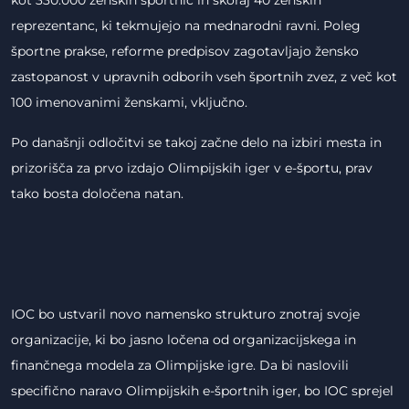
kot 330.000 ženskih športnic in skoraj 40 ženskih
reprezentanc, ki tekmujejo na mednarodni ravni. Poleg
športne prakse, reforme predpisov zagotavljajo žensko
zastopanost v upravnih odborih vseh športnih zvez, z več kot
100 imenovanimi ženskami, vključno.
Po današnji odločitvi se takoj začne delo na izbiri mesta in
prizorišča za prvo izdajo Olimpijskih iger v e-športu, prav
tako bosta določena natan.
IOC bo ustvaril novo namensko strukturo znotraj svoje
organizacije, ki bo jasno ločena od organizacijskega in
finančnega modela za Olimpijske igre. Da bi naslovili
specifično naravo Olimpijskih e-športnih iger, bo IOC sprejel