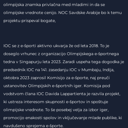
olimpijska znamka privlačna med mladimi in da se
olimpijske vrednote cenijo. NOC Savdske Arabije bo k temu
projektu prispeval bogate,
IOC se z e-športi aktivno ukvarja že od leta 2018. To je
doseglo vrhunec z organizacijo Olimpijskega e-športnega
tedna v Singapurju leta 2023. Zaradi uspeha tega dogodka je
predsednik IOC na 141. zasedanju IOC v Mumbaju, Indija,
oktobra 2023 zaprosil Komisijo za e-športe, naj preuči
ustanovitev Olimpijskih e-športnih iger. Komisija pod
vodstvom člana IOC Davida Lappartienta je razvila projekt,
ki ustreza interesom skupnosti e-športov in spoštuje
olimpijske vrednote. To še posebej velja za izbor iger,
promocijo enakosti spolov in vključevanje mlade publike, ki
navdušeno sprejema e-športe.