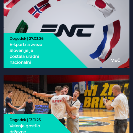
Dogodek | 27.03.26
E-športna zveza
Slovenije je
postala uradni
VEČ
nacionalni
partner Esports
Nations Cup 2026
Dogodek | 13.11.25
Velenje gostilo
državne