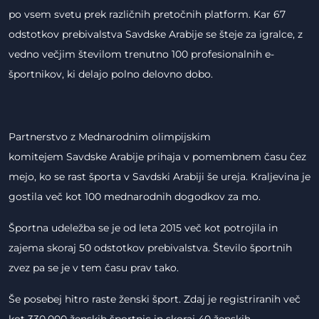
po vsem svetu prek različnih pretočnih platform. Kar 67
odstotkov prebivalstva Savdske Arabije se šteje za igralce, z
vedno večjim številom trenutno 100 profesionalnih e-
športnikov, ki delajo polno delovno dobo.
Partnerstvo z Mednarodnim olimpijskim
komitejem Savdske Arabije prihaja v pomembnem času čez
mejo, ko se rast športa v Savdski Arabiji še ureja. Kraljevina je
gostila več kot 100 mednarodnih dogodkov za mo.
Športna udeležba se je od leta 2015 več kot potrojila in
zajema skoraj 50 odstotkov prebivalstva. Število športnih
zvez pa se je v tem času prav tako.
Še posebej hitro raste ženski šport. Zdaj je registriranih več