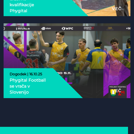
kvalifikacije
VEČ
Phygital
Dogodek | 16.10.25
Phygital Football
se vrača v
VEČ
Slovenijo