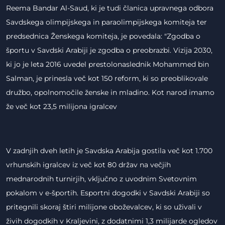
Reema Bandar Al-Saud, ki je tudi članica upravnega odbora
Savdskega olimpijskega in paraolimpijskega komiteja ter
predsednica Ženskega komiteja, je povedala: "Zgodba o
športu v Savdski Arabiji je zgodba o preobrazbi. Vizija 2030,
ki jo je leta 2016 uvedel prestolonaslednik Mohammed bin
Salman, je prinesla več kot 150 reform, ki so preoblikovale
družbo, opolnomočile ženske in mladino. Kot narod imamo
že več kot 23,5 milijona igralcev
V zadnjih dveh letih je Savdska Arabija gostila več kot 1.700
vrhunskih igralcev iz več kot 80 držav na večjih
mednarodnih turnirjih, vključno z uvodnim Svetovnim
pokalom v e-športih. Esportni dogodki v Savdski Arabiji so
pritegnili skoraj štiri milijone oboževalcev, ki so uživali v
živih dogodkih v Kraljevini, z dodatnimi 1,3 milijarde ogledov