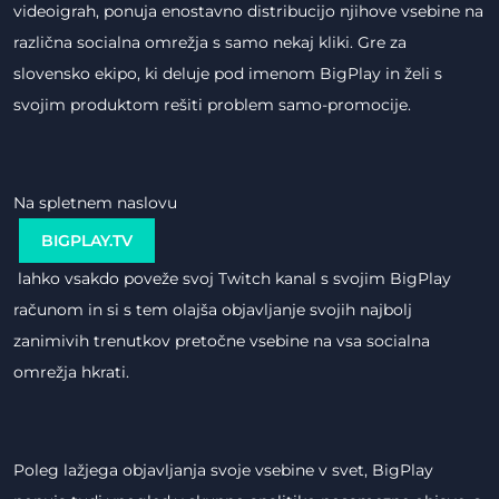
videoigrah, ponuja enostavno distribucijo njihove vsebine na
različna socialna omrežja s samo nekaj kliki. Gre za
slovensko ekipo, ki deluje pod imenom BigPlay in želi s
svojim produktom rešiti problem samo-promocije.
Na spletnem naslovu
BIGPLAY.TV
lahko vsakdo poveže svoj Twitch kanal s svojim BigPlay
računom in si s tem olajša objavljanje svojih najbolj
zanimivih trenutkov pretočne vsebine na vsa socialna
omrežja hkrati.
Poleg lažjega objavljanja svoje vsebine v svet, BigPlay