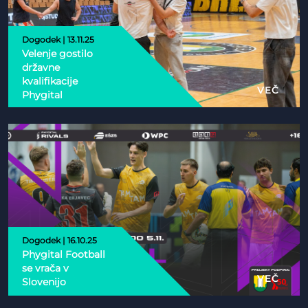
Dogodek | 13.11.25
Velenje gostilo
državne
kvalifikacije
VEČ
Phygital
Dogodek | 16.10.25
Phygital Football
se vrača v
VEČ
Slovenijo