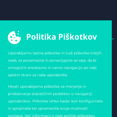
Politika Piškotkov
Uporabljamo lastne piškotke in tudi piškotke tretjih
E-ŠPORTNA ZVEZA
POVEZAVE
oseb, za posamezne in ponavljajoče se seje, da bi
SLOVENIJE
Varstvo osebnih
omogočili enostavno in varno navigacijo po naši
Zvezda 19
podatkov
1000 Ljubljana
Pogoji uporabe
spletni strani za naše uporabnike.
Slovenija
Piškotki
Obvestilo o registraciji
Matična številka:
Hkrati uporabljamo piškotke za merjenje in
4123026000
Davčna številka: 11823739
pridobivanje statističnih podatkov o navigaciji
uporabnikov. Piškotke lahko kadar koli konfigurirate
in sprejmete ter spremenite svoje možnosti
soglasja. Več informacij o naši politiki piškotkov