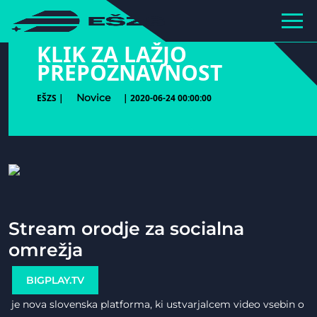
hihiiiiiiiiiii
KLIK ZA LAŽJO
PREPOZNAVNOST
Novice
EŠZS |
| 2020-06-24 00:00:00
Stream orodje za socialna
omrežja
BIGPLAY.TV
je nova slovenska platforma, ki ustvarjalcem video vsebin o