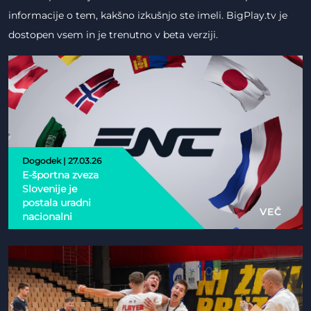
informacije o tem, kakšno izkušnjo ste imeli. BigPlay.tv je
dostopen vsem in je trenutno v beta verziji.
Dogodek | 27.03.26
E-športna zveza
Slovenije je
postala uradni
VEČ
nacionalni
partner Esports
Nations Cup 2026