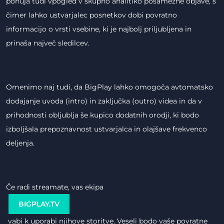
ponuja tudi vpogled v skupno analitiko posamezne objave, s
čimer lahko ustvarjalec posnetkov dobi povratno
informacijo o vrsti vsebine, ki je najbolj priljubljena in
prinaša največ sledilcev.
Omenimo naj tudi, da BigPlay lahko omogoča avtomatsko
dodajanje uvoda (intro) in zaključka (outro) videa in da v
prihodnosti obljublja še kupico dodatnih orodji, ki bodo
izboljšala prepoznavnost ustvarjalca in olajšave frekvenco
deljenja.
Če radi streamate, vas ekipa
BIGPLAY.TV
vabi k uporabi njihove storitve. Veseli bodo vaše povratne