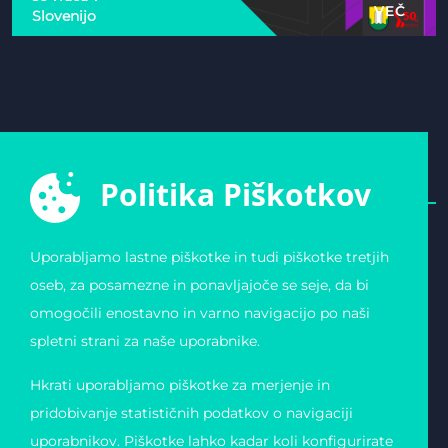
VEČ
Slovenijo
Politika Piškotkov
Uporabljamo lastne piškotke in tudi piškotke tretjih
E-ŠPORTNA ZVEZA
POVEZAVE
oseb, za posamezne in ponavljajoče se seje, da bi
SLOVENIJE
Varstvo osebnih
omogočili enostavno in varno navigacijo po naši
Zvezda 19
podatkov
1000 Ljubljana
Pogoji uporabe
spletni strani za naše uporabnike.
Slovenija
Piškotki
Obvestilo o registraciji
Matična številka:
Hkrati uporabljamo piškotke za merjenje in
4123026000
Davčna številka: 11823739
pridobivanje statističnih podatkov o navigaciji
uporabnikov. Piškotke lahko kadar koli konfigurirate