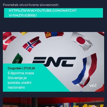
Posnetek otvoritvene slovesnosti:
HTTPS://WWW.YOUTUBE.COM/WATCH?
V=IY4ZYUGB10U
Dogodek | 27.03.26
E-športna zveza
Slovenije je
postala uradni
VEČ
nacionalni
partner Esports
Nations Cup 2026