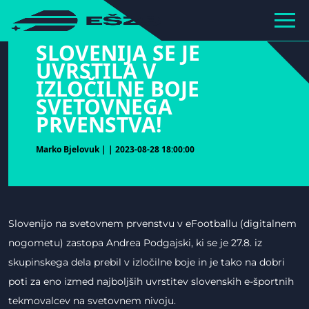
hihiiiiiiiiiii
SLOVENIJA SE JE
UVRSTILA V
IZLOČILNE BOJE
SVETOVNEGA
PRVENSTVA!
Marko Bjelovuk | | 2023-08-28 18:00:00
Slovenijo na svetovnem prvenstvu v eFootballu (digitalnem
nogometu) zastopa Andrea Podgajski, ki se je 27.8. iz
skupinskega dela prebil v izločilne boje in je tako na dobri
poti za eno izmed najboljših uvrstitev slovenskih e-športnih
tekmovalcev na svetovnem nivoju.