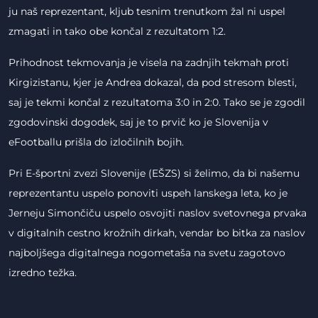
ju naš reprezentant, kljub tesnim trenutkom žal ni uspel
zmagati in tako obe končal z rezultatom 1:2.
Prihodnost tekmovanja je visela na zadnjih tekmah proti
Kirgizistanu, kjer je Andrea dokazal, da pod stresom blesti,
saj je tekmi končal z rezultatoma 3:0 in 2:0. Tako se je zgodil
zgodovinski dogodek, saj je to prvič ko je Slovenija v
eFootballu prišla do izločilnih bojih.
Pri E-športni zvezi Slovenije (EŠZS) si želimo, da bi našemu
reprezentantu uspelo ponoviti uspeh lanskega leta, ko je
Jerneju Simončiču uspelo osvojiti naslov svetovnega prvaka
v digitalnih cestno krožnih dirkah, vendar bo bitka za naslov
najboljšega digitalnega nogometaša na svetu zagotovo
izredno težka.