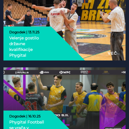
Dogodek | 13.11.25
Velenje gostilo
državne
kvalifikacije
VEČ
Phygital
Dogodek | 16.10.25
Phygital Football
se vrača v