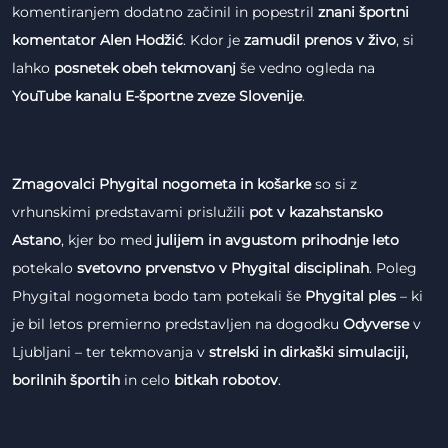
komentiranjem dodatno začinil in popestril
znani športni
komentator Alen Hodžić
. Kdor je
zamudil prenos v živo
, si
lahko
posnetek obeh tekmovanj
še vedno ogleda na
YouTube kanalu E-športne zveze Slovenije
.
Zmagovalci Phygital nogometa in košarke
so si z
vrhunskimi predstavami prislužili
pot v kazahstansko
Astano
, kjer bo med
julijem in avgustom prihodnje leto
potekalo
svetovno prvenstvo v Phygital disciplinah
. Poleg
Phygital nogometa bodo tam potekali še
Phygital ples
– ki
je bil letos premierno predstavljen na dogodku
Odyverse
v
Ljubljani – ter tekmovanja v
strelski in dirkaški simulaciji,
borilnih športih
in celo
bitkah robotov
.