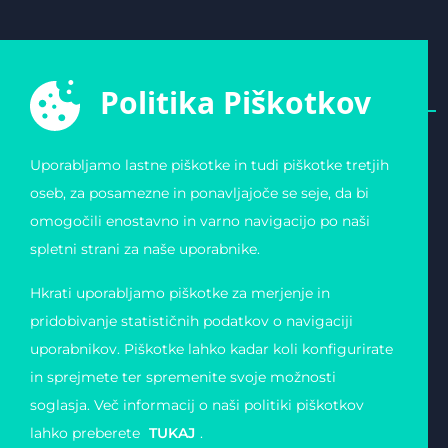
Politika Piškotkov
Uporabljamo lastne piškotke in tudi piškotke tretjih
E-ŠPORTNA ZVEZA
POVEZAVE
oseb, za posamezne in ponavljajoče se seje, da bi
SLOVENIJE
Varstvo osebnih
omogočili enostavno in varno navigacijo po naši
Zvezda 19
podatkov
1000 Ljubljana
Pogoji uporabe
spletni strani za naše uporabnike.
Slovenija
Piškotki
Obvestilo o registraciji
Matična številka:
Hkrati uporabljamo piškotke za merjenje in
4123026000
Davčna številka: 11823739
pridobivanje statističnih podatkov o navigaciji
uporabnikov. Piškotke lahko kadar koli konfigurirate
in sprejmete ter spremenite svoje možnosti
soglasja. Več informacij o naši politiki piškotkov
lahko preberete
TUKAJ
.