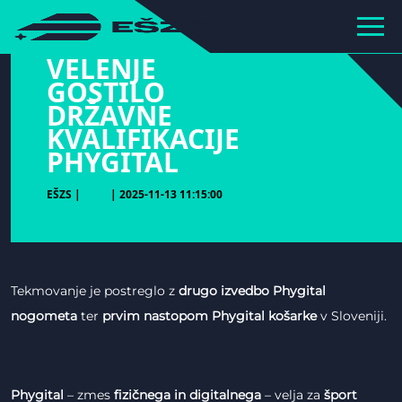
hihiiiiiiiiiii
VELENJE
GOSTILO
DRŽAVNE
KVALIFIKACIJE
PHYGITAL
EŠZS |
| 2025-11-13 11:15:00
Tekmovanje je postreglo z
drugo izvedbo Phygital
nogometa
ter
prvim nastopom Phygital košarke
v Sloveniji.
Phygital
– zmes
fizičnega in digitalnega
– velja za
šport