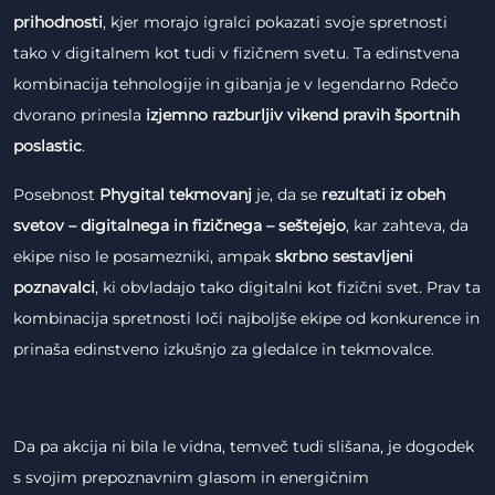
prihodnosti
, kjer morajo igralci pokazati svoje spretnosti
tako v digitalnem kot tudi v fizičnem svetu. Ta edinstvena
kombinacija tehnologije in gibanja je v legendarno Rdečo
dvorano prinesla
izjemno razburljiv vikend pravih športnih
poslastic
.
Posebnost
Phygital tekmovanj
je, da se
rezultati iz obeh
svetov – digitalnega in fizičnega – seštejejo
, kar zahteva, da
ekipe niso le posamezniki, ampak
skrbno sestavljeni
poznavalci
, ki obvladajo tako digitalni kot fizični svet. Prav ta
kombinacija spretnosti loči najboljše ekipe od konkurence in
prinaša edinstveno izkušnjo za gledalce in tekmovalce.
Da pa akcija ni bila le vidna, temveč tudi slišana, je dogodek
s svojim prepoznavnim glasom in energičnim