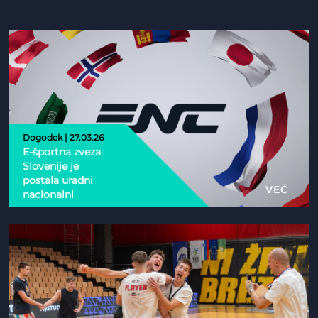
Dogodek | 27.03.26
E-športna zveza
Slovenije je
postala uradni
VEČ
nacionalni
partner Esports
Nations Cup 2026