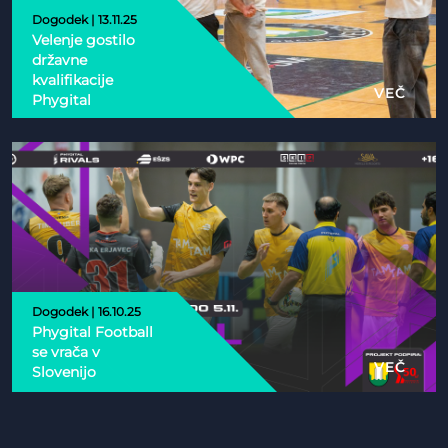
Dogodek | 13.11.25
Velenje gostilo
državne
kvalifikacije
VEČ
Phygital
Dogodek | 16.10.25
Phygital Football
se vrača v
VEČ
Slovenijo