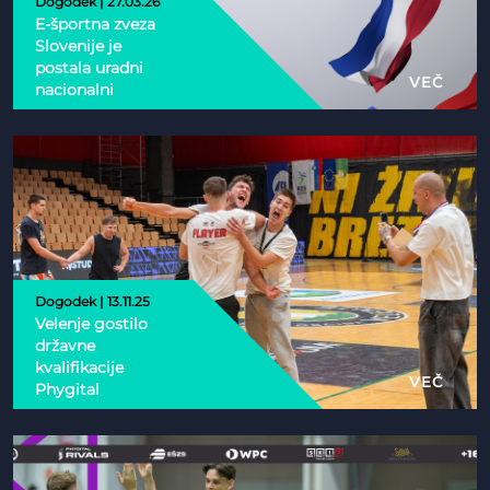
Dogodek | 27.03.26
E-športna zveza
Slovenije je
postala uradni
VEČ
nacionalni
partner Esports
Nations Cup 2026
Dogodek | 13.11.25
Velenje gostilo
državne
kvalifikacije
VEČ
Phygital