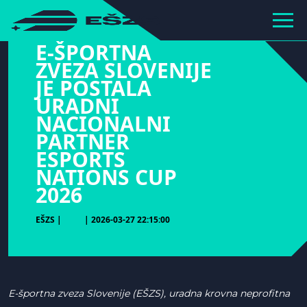
hihiiiiiiiiiii
E-ŠPORTNA
ZVEZA SLOVENIJE
JE POSTALA
URADNI
NACIONALNI
PARTNER
ESPORTS
NATIONS CUP
2026
EŠZS |
| 2026-03-27 22:15:00
E-športna zveza Slovenije (EŠZS), uradna krovna neprofitna