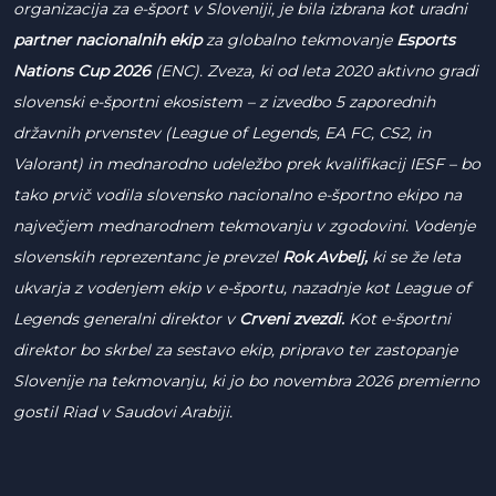
organizacija za e-šport v Sloveniji, je bila izbrana kot uradni
partner nacionalnih ekip
za globalno tekmovanje
Esports
Nations Cup 2026
(ENC). Zveza, ki od leta 2020 aktivno gradi
slovenski e-športni ekosistem – z izvedbo 5 zaporednih
državnih prvenstev (League of Legends, EA FC, CS2, in
Valorant) in mednarodno udeležbo prek kvalifikacij IESF – bo
tako prvič vodila slovensko nacionalno e-športno ekipo na
največjem mednarodnem tekmovanju v zgodovini. Vodenje
slovenskih reprezentanc je prevzel
Rok Avbelj,
ki se že leta
ukvarja z vodenjem ekip v e-športu, nazadnje kot League of
Legends generalni direktor v
Crveni zvezdi.
Kot e-športni
direktor bo skrbel za sestavo ekip, pripravo ter zastopanje
Slovenije na tekmovanju, ki jo bo novembra 2026 premierno
gostil Riad v Saudovi Arabiji.