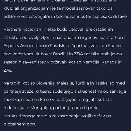
delom z uveljavljenimi lokalnimi deležniki, institucijami,
klubi ali organizacijami je ta model zasnovan tako, da
odklene ves ustvarjalni in tekmovalni potencial vsake države.
Partnerji nacionalnih ekip bodo delovali prek različnih
struktur: od uveljavljenih nacionalnih organov, kot sta Korea
Esports Association in Savdska e-športna zveza, do koalicij
pod vodstvom klubov v Braziliji in ZDA ter hibridnih javno-
zasebnih zavezništev v državah, kot so Nemčija, Kanada in
ZAE.
Na trgih, kot so Slovenija, Malezija, Turčija in Tajska, so med
partnerji zveze, ki tesno sodelujejo s skupnostmi od samega
začetka, medtem ko so v nastajajočih regijah, kot sta
Indonezija in Mongolija, partnerji podprti prek
strukturiranega razvoja za zastopanje svojih držav na
globalnem odru.