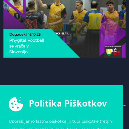
Dogodek | 16.10.25
Phygital Football
se vrača v
VEČ
Slovenijo
Politika Piškotkov
Uporabljamo lastne piškotke in tudi piškotke tretjih
E-ŠPORTNA ZVEZA
POVEZAVE