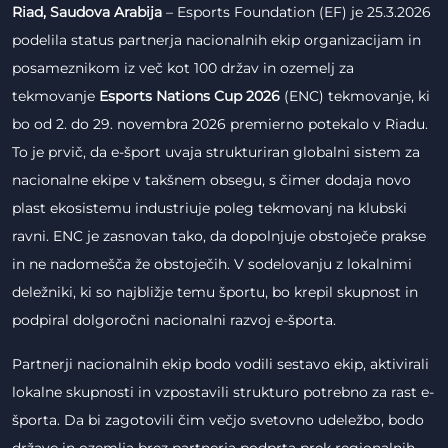
Riad, Saudova Arabija
– Esports Foundation (EF) je 25.3.2026
podelila status partnerja nacionalnih ekip organizacijam in
posameznikom iz več kot 100 držav in ozemelj za
tekmovanje
Esports Nations Cup 2026
(ENC) tekmovanje, ki
bo od 2. do 29. novembra 2026 premierno potekalo v Riadu.
To je prvič, da e-šport uvaja strukturiran globalni sistem za
nacionalne ekipe v takšnem obsegu, s čimer dodaja novo
plast ekosistemu industriuje poleg tekmovanj na klubski
ravni. ENC je zasnovan tako, da dopolnjuje obstoječe prakse
in ne nadomešča že obstoječih. V sodelovanju z lokalnimi
deležniki, ki so najbližje temu športu, bo krepil skupnost in
podpiral dolgoročni nacionalni razvoj e-športa.
Partnerji nacionalnih ekip bodo vodili sestavo ekip, aktivirali
lokalne skupnosti in vzpostavili strukturo potrebno za rast e-
športa. Da bi zagotovili čim večjo svetovno udeležbo, bodo