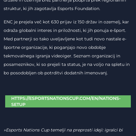
države in ozemlja brez partnerja podprta prek regionalnih
struktur, ki jih zagotavlja Esports Foundation.
ENC je prejela več kot 630 prijav iz 150 držav in ozemelj, kar
odraža globalni interes in priložnosti, ki jih ponuja e-šport.
Med partnerji so tako uveljavljene kot tudi novo nastale e-
športne organizacije, ki poganjajo novo obdobje
tekmovalnega igranja videoiger. Seznam organizacij in
posameznikov, ki so prejeli ta status, je na voljo na spletu in
bo posodobljen ob potrditvi dodatnih imenovanj.
HTTPS://ESPORTSNATIONSCUP.COM/EN/NATIONS-
SETUP
»Esports Nations Cup temelji na preprosti ideji: igralci bi