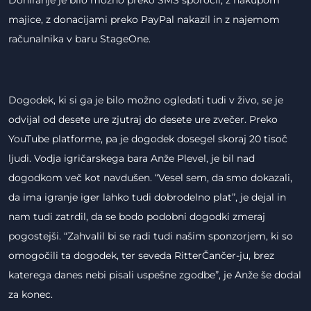
Doniranje je bilo možno preko SMS sporočil, z nakupom
majice, z donacijami preko PayPal nakazil in z najemom
računalnika v baru StageOne.
Dogodek, ki si ga je bilo možno ogledati tudi v živo, se je
odvijal od desete ure zjutraj do desete ure zvečer. Preko
YouTube platforme, pa je dogodek dosegel skoraj 20 tisoč
ljudi. Vodja igričarskega bara Anže Plevel, je bil nad
dogodkom več kot navdušen. “Vesel sem, da smo dokazali,
da ima igranje iger lahko tudi dobrodelno plat”, je dejal in
nam tudi zatrdil, da se bodo podobni dogodki zmeraj
pogostejši. “Zahvalil bi se radi tudi našim sponzorjem, ki so
omogočili ta dogodek, ter seveda RitterČančer-ju, brez
katerega danes nebi pisali uspešne zgodbe”, je Anže še dodal
za konec.