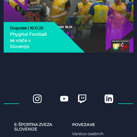
Dogodek | 16.10.25
Phygital Football
se vrača v
VEČ
Slovenijo
E-ŠPORTNA ZVEZA
POVEZAVE
SLOVENIJE
Varstvo osebnih