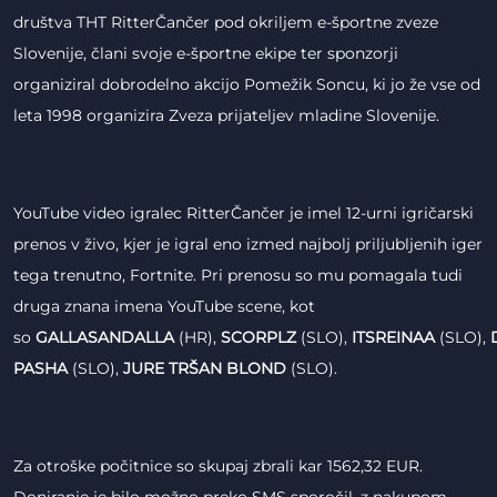
društva THT RitterČančer pod okriljem e-športne zveze
Slovenije, člani svoje e-športne ekipe ter sponzorji
organiziral dobrodelno akcijo Pomežik Soncu, ki jo že vse od
leta 1998 organizira Zveza prijateljev mladine Slovenije.
YouTube video igralec RitterČančer je imel 12-urni igričarski
prenos v živo, kjer je igral eno izmed najbolj priljubljenih iger
tega trenutno, Fortnite. Pri prenosu so mu pomagala tudi
druga znana imena YouTube scene, kot
so
GALLASANDALLA
(HR),
SCORPLZ
(SLO),
ITSREINAA
(SLO),
PASHA
(SLO),
JURE TRŠAN BLOND
(SLO).
Za otroške počitnice so skupaj zbrali kar 1562,32 EUR.