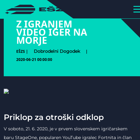
hihiiiiiiiiiii
Z IGRANJEM
VIDEO IGER NA
MORJE
Dobrodelni Dogodek
EŠZS |
|
2020-06-21 00:00:00
Priklop za otroški odklop
V soboto, 21. 6. 2020, je v prvem slovenskem igričarskem
baru StageOne, popularen YouTube igralec Fortnita in član