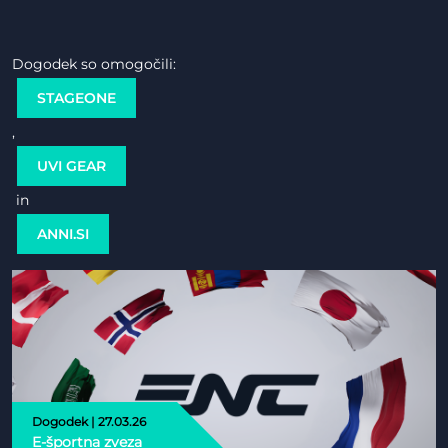
Dogodek so omogočili:
STAGEONE
,
UVI GEAR
in
ANNI.SI
Dogodek | 27.03.26
E-športna zveza