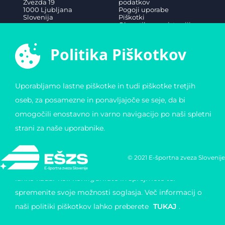
Zvezda 19
podatkov
1000 Ljubljana
Pogoji uporabe
Slovenija
Piškotki
Obvestilo o registraciji
Matična številka:
4123026000
Davčna številka: 11823739
Politika Piškotkov
Uporabljamo lastne piškotke in tudi piškotke tretjih
oseb, za posamezne in ponavljajoče se seje, da bi
omogočili enostavno in varno navigacijo po naši spletni
strani za naše uporabnike.
Hkrati uporabljamo piškotke za merjenje in pridobivanje
© 2021 E-športna zveza Slovenije
statističnih podatkov o navigaciji uporabnikov. Piškotke
lahko kadar koli konfigurirate in sprejmete ter
spremenite svoje možnosti soglasja. Več informacij o
naši politiki piškotkov lahko preberete
TUKAJ
.