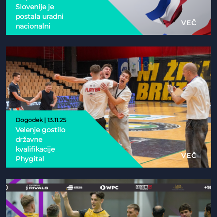
Slovenije je
postala uradni
VEČ
nacionalni
partner Esports
Nations Cup 2026
Dogodek | 13.11.25
Velenje gostilo
državne
kvalifikacije
VEČ
Phygital