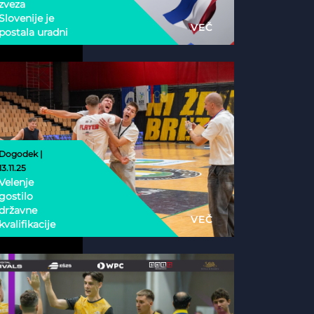
zveza
Slovenije je
VEČ
postala uradni
nacionalni
partner
Esports
Nations Cup
2026
Dogodek |
13.11.25
Velenje
gostilo
državne
VEČ
kvalifikacije
Phygital