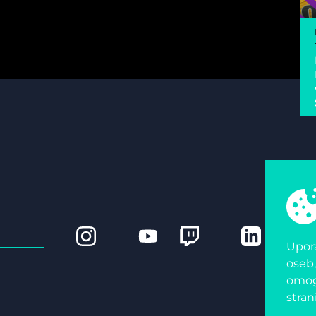
Upora
oseb,
omogo
stran