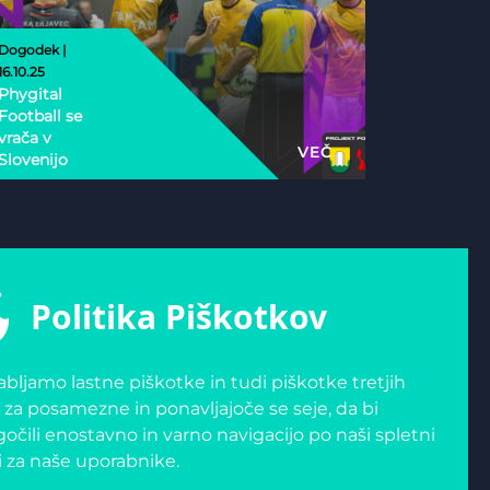
Dogodek |
16.10.25
Phygital
Football se
vrača v
VEČ
Slovenijo
Politika Piškotkov
bljamo lastne piškotke in tudi piškotke tretjih
 za posamezne in ponavljajoče se seje, da bi
čili enostavno in varno navigacijo po naši spletni
i za naše uporabnike.