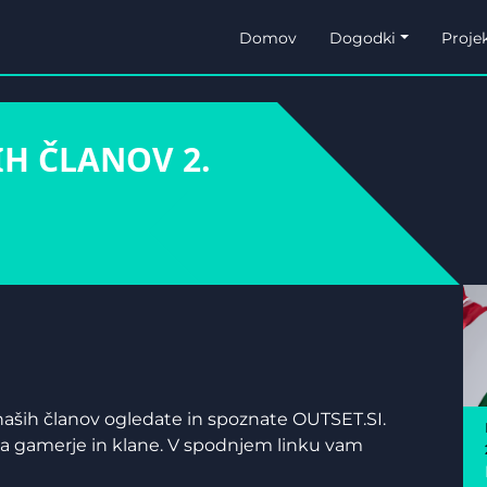
Domov
Dogodki
Projek
IH ČLANOV 2.
naših članov ogledate in spoznate OUTSET.SI.
za gamerje in klane. V spodnjem linku vam