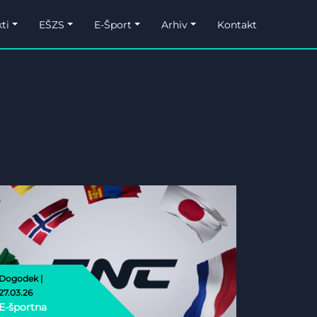
ti
EŠZS
E-Šport
Arhiv
Kontakt
Dogodek |
27.03.26
E-športna