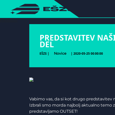
hihiiiiiiiiiii
PREDSTAVITEV NAŠ
DEL
Novice
EŠZS |
| 2020-05-25 00:00:00
Vabimo vas, da si kot drugo predstavitev 
Izbrali smo morda najbolj aktualno temo 
predstavljamo OUTSET!