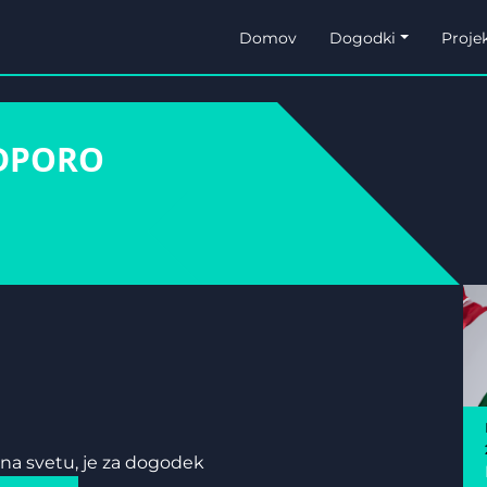
Domov
Dogodki
Projek
DPORO
v na svetu, je za dogodek