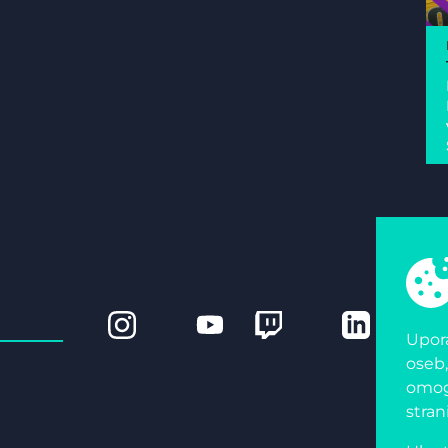
Upora
oseb,
omogo
stran