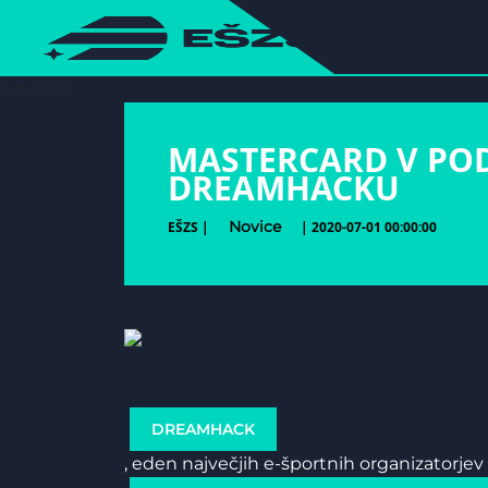
hihiiiiiiiiiii
MASTERCARD V PO
DREAMHACKU
Novice
EŠZS |
| 2020-07-01 00:00:00
DREAMHACK
, eden največjih e-športnih organizatorje