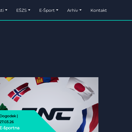
ti
EŠZS
E-Šport
Arhiv
Kontakt
Dogodek |
27.03.26
E-športna