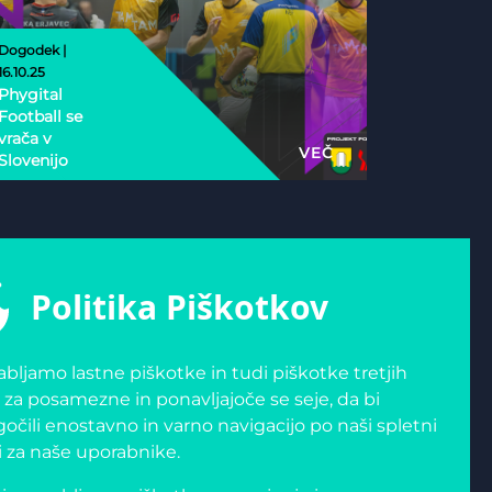
Dogodek |
16.10.25
Phygital
Football se
vrača v
VEČ
Slovenijo
Politika Piškotkov
bljamo lastne piškotke in tudi piškotke tretjih
 za posamezne in ponavljajoče se seje, da bi
čili enostavno in varno navigacijo po naši spletni
i za naše uporabnike.