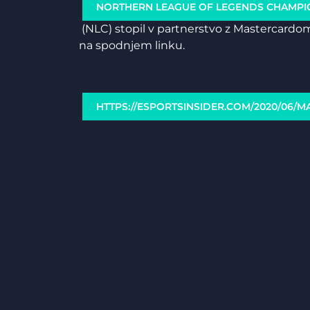
NORTHERN LEAGUE OF LEGENDS CHAMPI
(NLC) stopil v partnerstvo z Mastercardom
na spodnjem linku.
HTTPS://ESPORTSINSIDER.COM/2020/06/M