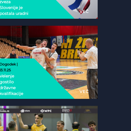
zveza
Slovenije je
VEČ
postala uradni
nacionalni
partner
Esports
Nations Cup
2026
Dogodek |
13.11.25
Velenje
gostilo
državne
VEČ
kvalifikacije
Phygital