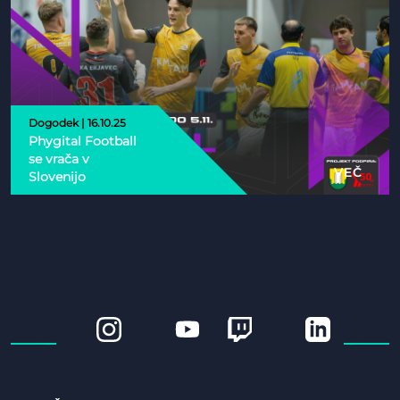
Dogodek | 16.10.25
Phygital Football
se vrača v
VEČ
Slovenijo