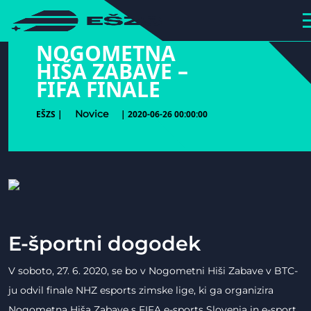
hihiiiiiiiiiii
NOGOMETNA
HIŠA ZABAVE –
FIFA FINALE
Novice
EŠZS |
| 2020-06-26 00:00:00
E-športni dogodek
V soboto, 27. 6. 2020, se bo v Nogometni Hiši Zabave v BTC-
ju odvil finale NHZ esports zimske lige, ki ga organizira
Nogometna Hiša Zabave s FIFA e-sports Slovenia in e-sport