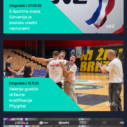
Dogodek | 27.03.26
E-športna zveza
Slovenije je
postala uradni
VEČ
nacionalni
partner Esports
Nations Cup 2026
Dogodek | 13.11.25
Velenje gostilo
državne
kvalifikacije
VEČ
Phygital