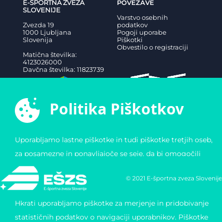
E-ŠPORTNA ZVEZA
POVEZAVE
SLOVENIJE
Varstvo osebnih
Zvezda 19
podatkov
1000 Ljubljana
Pogoji uporabe
Slovenija
Piškotki
Obvestilo o registraciji
Matična številka:
4123026000
Davčna številka: 11823739
Politika Piškotkov
Uporabljamo lastne piškotke in tudi piškotke tretjih oseb,
za posamezne in ponavljajoče se seje, da bi omogočili
enostavno in varno navigacijo po naši spletni strani za
© 2021 E-športna zveza Slovenije
naše uporabnike.
Hkrati uporabljamo piškotke za merjenje in pridobivanje
statističnih podatkov o navigaciji uporabnikov. Piškotke